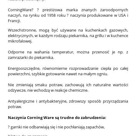
CorningWare? ? prestiżowa marka znanych żaroodpornych
naczyń, na rynku od 1958 roku ? naczynia produkowane w USA i
Francji.
Wszechstronne, mogą być używane na kuchenkach gazowych,
elektrycznych, w każdym rodzaju piekarnika, na grillu i w kuchence
mikrofalowej.
Odporne na wahania temperatur, można przenosić je np. z
zamrażarki do piekarnika.
Energooszczędne, równomierne rozprowadzanie ciepła po całej
powierzchni, szybkie gotowanie nawet na małym ogniu.
Nie zmieniają smaku potraw, zachowują ich naturalne wartości
odżywcze, nie wchodzą w reakcje chemiczne.
Antyalergiczne i antybakteryjne, zdrowszy sposób przyrządzania
potraw.
Naczynia Corning Ware są trudne do zabrudzenia:
? garnki nie odbarwiają się i nie pochłaniają zapachów,