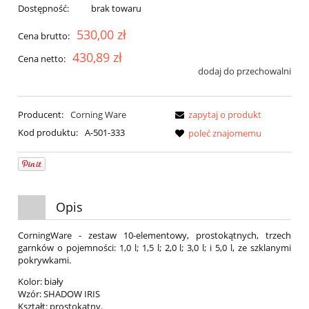
Dostępność:
brak towaru
530,00 zł
Cena brutto:
430,89 zł
Cena netto:
dodaj do przechowalni
Producent:
Corning Ware
zapytaj o produkt
Kod produktu:
A-501-333
poleć znajomemu
Opis
CorningWare - zestaw 10-elementowy, prostokątnych, trzech
garnków o pojemności: 1,0 l; 1,5 l; 2,0 l; 3,0 l; i 5,0 l, ze szklanymi
pokrywkami.
Kolor: biały
Wzór: SHADOW IRIS
Kształt: prostokątny.