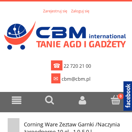
Zarejestruj się
Zaloguj się
☎
22 720 21 00
✉
cbm@cbm.pl
Corning Ware Zeztaw Garnki /Naczynia
żaroodporne 10 el., 1,0-5,0 l.