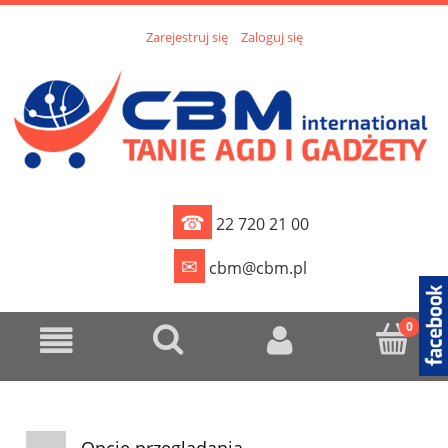
Zarejestruj się
Zaloguj się
☎
22 720 21 00
✉
cbm@cbm.pl
Opcje przeglądania