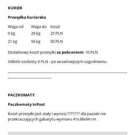
KURIER
Przesyłka kurierska
Waga od
Waga do
Koszt
0 kg
29 kg
25 PLN
21 kg
59 kg
50 PLN
Dodatkowy koszt przesyłki
za pobraniem
: 10 PLN
Odbiór osobisty 0 PLN - po wcześniejszym uzgodnieniu.
__________________________________________________________________
________________________
PACZKOMATY
Paczkomaty InPost
Koszt przesyłki jest stały i wynosi ??????? dla paczek nie
przekraczających gabarytu wymiaru 41x38x64 cm .