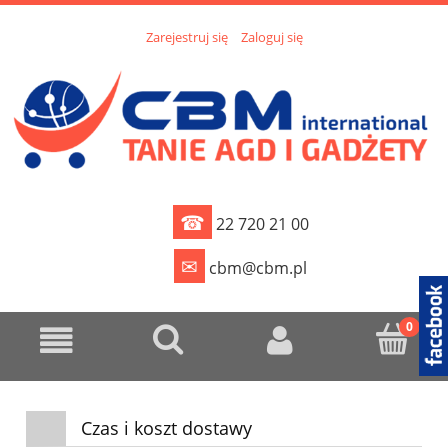
Zarejestruj się
Zaloguj się
☎
22 720 21 00
✉
cbm@cbm.pl
Czas i koszt dostawy