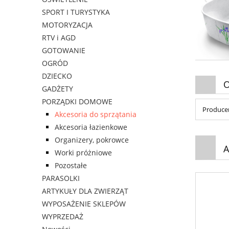
SPORT I TURYSTYKA
MOTORYZACJA
RTV i AGD
GOTOWANIE
OGRÓD
DZIECKO
O
GADŻETY
PORZĄDKI DOMOWE
Producen
Akcesoria do sprzątania
Akcesoria łazienkowe
Organizery, pokrowce
A
Worki próżniowe
Pozostałe
PARASOLKI
ARTYKUŁY DLA ZWIERZĄT
WYPOSAŻENIE SKLEPÓW
WYPRZEDAŻ