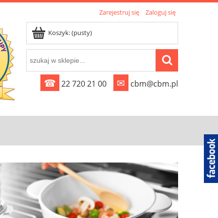
Zarejestruj się
Zaloguj się
Koszyk:
(pusty)
☎
✉
22 720 21 00
cbm@cbm.pl