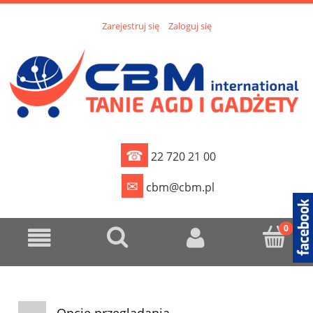
Zarejestruj się
Zaloguj się
☎
22 720 21 00
✉
cbm@cbm.pl
Opcje przeglądania