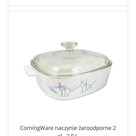
CorningWare naczynie żaroodporne 2
el., 2,0 l.