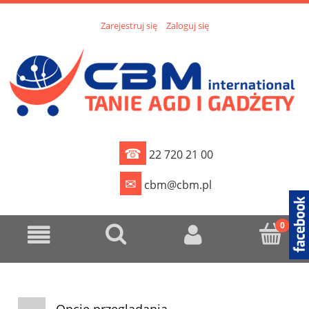
Zarejestruj się
Zaloguj się
☎
22 720 21 00
✉
cbm@cbm.pl
Opcje przeglądania