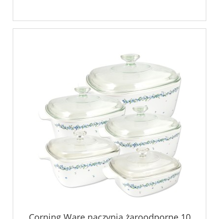
Corning Ware naczynia żaroodporne 10