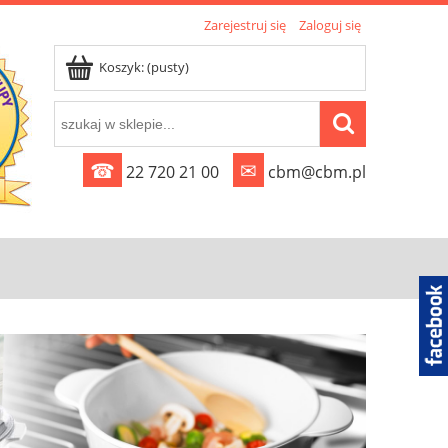
Zarejestruj się
Zaloguj się
Koszyk:
(pusty)
☎
✉
22 720 21 00
cbm@cbm.pl