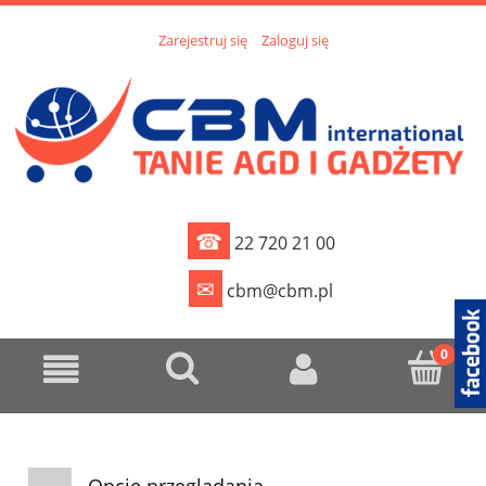
Zarejestruj się
Zaloguj się
☎
22 720 21 00
✉
cbm@cbm.pl
Opcje przeglądania